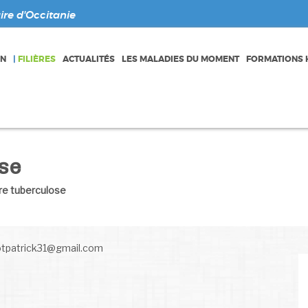
re d'Occitanie
ON
|
FILIÈRES
ACTUALITÉS
LES MALADIES DU MOMENT
FORMATIONS H
ose
ère tuberculose
sotpatrick31@gmail.com