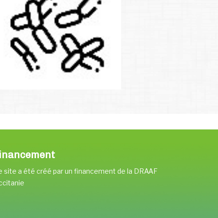
inancement
 site a été créé par un financement de la DRAAF
ccitanie