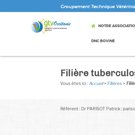
Groupement Technique Vétérinai
NOTRE ASSOCIATI
DNC BOVINE
Filière tubercul
Vous ètes ici :
Accueil
>
Filières
>
Fili
Référent : Dr PARISOT Patrick : pari