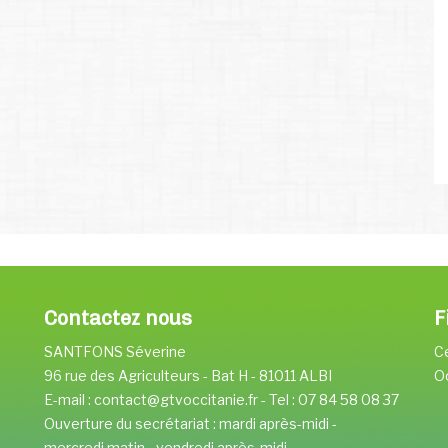
Contactez nous
F
SANTFONS Séverine
Ce
96 rue des Agriculteurs - Bat H - 81011 ALBI
O
E-mail : contact@gtvoccitanie.fr - Tel : 07 84 58 08 37
Ouverture du secrétariat : mardi après-midi -
mercredi matin - vendredi après-midi