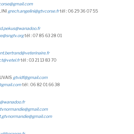
corse@gmail.com
LINI
grech.angelini@gtvcorse.fr
tél : 06 29 36 07 55
rd.pekus@wanadoo.fr
e@sngtv.org
tél : 07 85 63 28 01
nt.bertrand@veterinaire.fr
t@vetel.fr
tél : 03 21 13 83 70
EAUVAIS
gtvidf@gmail.com
@gmail.com
tél : 06 82 01 66 38
n@wanadoo.fr
.gtvnormandie@gmail.com
at.gtvnormandie@gmail.com
aud@orange.fr