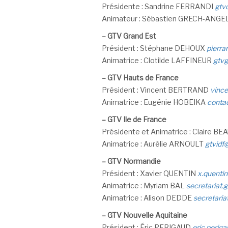
Présidente : Sandrine FERRANDI
gtv
Animateur : Sébastien GRECH-ANGE
–
GTV Grand Est
Président : Stéphane DEHOUX
pierra
Animatrice : Clotilde LAFFINEUR
gtvg
–
GTV Hauts de France
Président : Vincent BERTRAND
vince
Animatrice : Eugénie HOBEIKA
contac
–
GTV Ile de France
Présidente et Animatrice : Claire B
Animatrice : Aurélie ARNOULT
gtvidf
–
GTV Normandie
Président : Xavier QUENTIN
x.quenti
Animatrice : Myriam BAL
secretariat
Animatrice : Alison DEDDE
secretari
–
GTV Nouvelle Aquitaine
Président : Éric PERIGAUD
eric.perig