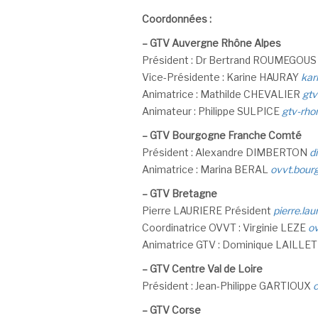
Coordonnées :
–
GTV Auvergne Rhône Alpes
Président : Dr Bertrand ROUMEGOU
Vice-Présidente : Karine HAURAY
kar
Animatrice : Mathilde CHEVALIER
gt
Animateur : Philippe SULPICE
gtv-rho
–
GTV Bourgogne Franche Comté
Président : Alexandre DIMBERTON
d
Animatrice : Marina BERAL
ovvt.bour
–
GTV Bretagne
Pierre LAURIERE Président
pierre.la
Coordinatrice OVVT : Virginie LEZE
ov
Animatrice GTV : Dominique LAILLE
–
GTV Centre Val de Loire
Président : Jean-Philippe GARTIOUX
c
–
GTV Corse