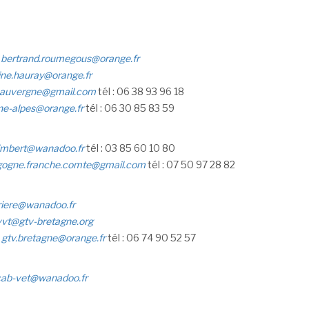
S
bertrand.roumegous@orange.fr
ine.hauray@orange.fr
vauvergne@gmail.com
tél : 06 38 93 96 18
ne-alpes@orange.fr
tél : 06 30 85 83 59
imbert@wanadoo.fr
tél : 03 85 60 10 80
gogne.franche.comte@gmail.com
tél : 07 50 97 28 82
uriere@wanadoo.fr
vt@gtv-bretagne.org
T
gtv.bretagne@orange.fr
tél : 06 74 90 52 57
ab-vet@wanadoo.fr